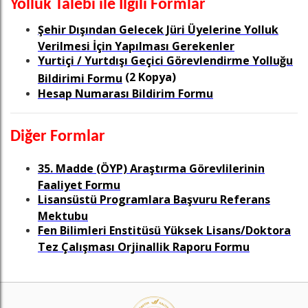
Yolluk Talebi ile İlgili Formlar
Şehir Dışından Gelecek Jüri Üyelerine Yolluk
Verilmesi İçin Yapılması Gerekenler
Yurtiçi / Yurtdışı Geçici Görevlendirme Yolluğu
(2 Kopya)
Bildirimi Formu
Hesap Numarası Bildirim Formu
Diğer Formlar
35. Madde (ÖYP) Araştırma Görevlilerinin
Faaliyet Formu
Lisansüstü Programlara Başvuru Referans
Mektubu
Fen Bilimleri Enstitüsü Yüksek Lisans/Doktora
Tez Çalışması Orjinallik Raporu Formu